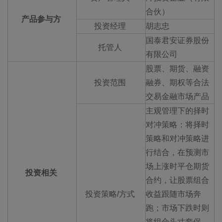
合伙）
产品参与方
投资经理
胡志忠
国泰君安证券股份
托管人
有限公司
股票、期货、融资
投资范围
融券、期权等合法
交易金融市场产品
主观管理下的择时
对冲策略：将择时
策略和对冲策略进
行结合，在预测市
场上涨时平仓期货
投资相关
合约，让股票组合
投资策略/方式
收益跟随市场奔
跑；市场下跌时则
将组合头寸套保，