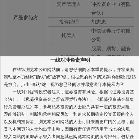
资产管理人
冲投资企业（有限
合伙）
产品参与方
投资经理
胡志忠
中信证券股份有限
托管人
公司
股票、期货、融资
投资范围
融券、期权等合法
一线对冲免责声明
交易金融市场产品
在继续浏览本公司网站前，请您仔细阅读本重要提示，并将页面
主观管理下的择时
滚动至本页结尾"确认"或"放弃"键，根据您的具体情况选择继续浏览还
对冲策略：将择时
是放弃。点击"确认"键，视为您已经阅读并愿意遵守本提示内容。
一线对冲提请投资者注意，证券投资有风险。根据《证券投资基
策略和对冲策略进
金法》、《私募投资基金监督管理暂行办法》、《私募投资基金募集
行结合，在预测市
行为管理办法》等，参与私募投资的人士应为具有一定的投资风险，
场上涨时平仓期货
投资相关
即能够识别、判断和承担相应风险，和追求长期稳定投资回报的个人
合约，让股票组合
以及机构投资者。浏览本公司网站的人士可能来自更广阔的区域，但
投资策略/方式
收益跟随市场奔
登入本网页的人士均出于主动，因而有责任遵守适用于当地的法规。
跑；市场下跌时则
登入网站内页即表示登入者同意其已阅览本网页的所有部分，包括任