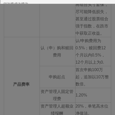
何法规或法规注。
将组合头寸套保，
本网站所载的各种信息和数据等仅供参考，本网站所载的观点和
尽可能降低损失，
判断仅代表我们的分析，并不构成广告或销售要约，以及任何投资建
甚至通过股票组合
议或实际的投资结果。我们也不保证当中的观点和判断不会发生任何
强于指数，在跌市
调整或变更。投资者应仔细审阅相关金融产品的合同文件等以了解其
中获取正收益。
风险因素，或寻求专业的投资顾问的建议。您应确保有关投资产品适
认/申购费用为
合您的需要。
深圳市前海一线对冲投资企业（有限合伙）
认（申）购和赎回
0.5%；赎回费12
费用
个月以内0.5%，
同意
放弃
12个月以上为0.
首次申购100万
申购起点
起，追加以10万整
数倍。
产品费率
资产管理人固定管
1.20%
理费
资产管理人超额业
20%，单笔高水位
绩报酬
净值法。