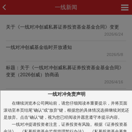
一线新闻
关于《一线对冲创威私募证券投资基金基金合同》变更
2026/6/24
一线对冲创威基金临时开放通知
2026/5/8
标题：关于《一线对冲创威私募证券投资基金基金合同》
变更（2026创威）协商函
2026/4/16
一线对冲免责声明
一线对冲信一对冲基金临时开放通知
2025/12/1
在继续浏览本公司网站前，请您仔细阅读本重要提示，并将页面
滚动至本页结尾"确认"或"放弃"键，根据您的具体情况选择继续浏览还
一线对冲信一对冲基金投资经理变更公告
是放弃。点击"确认"键，视为您已经阅读并愿意遵守本提示内容。
2025/12/1
一线对冲提请投资者注意，证券投资有风险。根据《证券投资基
金法》、《私募投资基金监督管理暂行办法》、《私募投资基金募集