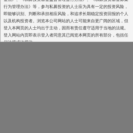
行为管理办法》等，参与私募投资的人士应为具有一定的投资风险，
首页
上一页
1
/ 18
下一页
末页
即能够识别、判断和承担相应风险，和追求长期稳定投资回报的个人
以及机构投资者。浏览本公司网站的人士可能来自更广阔的区域，但
电脑版
触屏版
联系我们
登入本网页的人士均出于主动，因而有责任遵守适用于当地的法规。
一线投资管理有限公司
登入网站内页即表示登入者同意其已阅览本网页的所有部分，包括任
何法规或法规注。
本网站所载的各种信息和数据等仅供参考，本网站所载的观点和
判断仅代表我们的分析，并不构成广告或销售要约，以及任何投资建
议或实际的投资结果。我们也不保证当中的观点和判断不会发生任何
调整或变更。投资者应仔细审阅相关金融产品的合同文件等以了解其
风险因素，或寻求专业的投资顾问的建议。您应确保有关投资产品适
合您的需要。
深圳市前海一线对冲投资企业（有限合伙）
同意
放弃