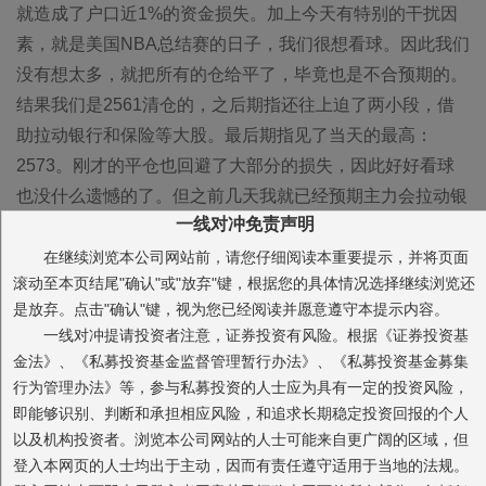
就造成了户口近1%的资金损失。加上今天有特别的干扰因
素，就是美国NBA总结赛的日子，我们很想看球。因此我们
没有想太多，就把所有的仓给平了，毕竟也是不合预期的。
结果我们是2561清仓的，之后期指还往上迫了两小段，借
助拉动银行和保险等大股。最后期指见了当天的最高：
2573。刚才的平仓也回避了大部分的损失，因此好好看球
也没什么遗憾的了。但之前几天我就已经预期主力会拉动银
一线对冲免责声明
行股了，毕竟银行股过半已跌破了净资产，市盈率也好几家
只有4倍左右了，这是史无前例的。因此如果主力想做一把
在继续浏览本公司网站前，请您仔细阅读本重要提示，并将页面
滚动至本页结尾"确认"或"放弃"键，根据您的具体情况选择继续浏览还
短多，最终选择拉动银行股是必然的。今天果然拉了，且早
是放弃。点击"确认"键，视为您已经阅读并愿意遵守本提示内容。
市放了点量，因此我就觉得今天的向上行情可能不小。于是
一线对冲提请投资者注意，证券投资有风险。根据《证券投资基
当市场见最高2573然后稍作回档到2568时我们就不顾看球
金法》、《私募投资基金监督管理暂行办法》、《私募投资基金募集
开始建多单了。这本身就包含了这样的一个预期：市场下行
行为管理办法》等，参与私募投资的人士应为具有一定的投资风险，
不远，并马上就会重新展开上攻。之后在点位继续下行的过
即能够识别、判断和承担相应风险，和追求长期稳定投资回报的个人
程中，我们迅速把多仓加到了30%的无利润最高仓位。之后
以及机构投资者。浏览本公司网站的人士可能来自更广阔的区域，但
登入本网页的人士均出于主动，因而有责任遵守适用于当地的法规。
我们在看精彩的球赛，平常十分严谨的15分钟管理今天就形