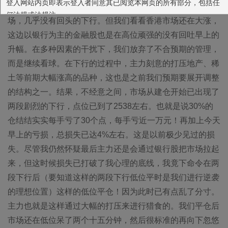
登入网站内页即表示登入者同意其已阅览本网页的所有部分，包括任
同虚设了，这是今天失败的很大一个原因。回头再看看市
何法规或法规注。
场，几乎没有回头的下行。但我们看看香港市场还在大涨，
本网站所载的各种信息和数据等仅供参考，本网站所载的观点和
这边以银行为主的金融股也是在高位顽强的没有回吐早上的
判断仅代表我们的分析，并不构成广告或销售要约，以及任何投资建
升幅。在多种因素的干扰下，我们放弃了不合预期的管理，
议或实际的投资结果。我们也不保证当中的观点和判断不会发生任何
而是继续看球。在下行的过程中，主力刻意的打压地产、稀
调整或变更。投资者应仔细审阅相关金融产品的合同文件等以了解其
风险因素，或寻求专业的投资顾问的建议。您应确保有关投资产品适
土等前期大幅涨高的品种，这也是之前我们预期要展开调整
合您的需要。
的结构之一。结果，不经意之间，市场从建仓开始已出现了
深圳市前海一线对冲投资企业（有限合伙）
两段剧烈的下行，点位已到了2538左右。也就是说30%的
同意
放弃
仓结结实实每手亏了30个点，每手亏近一万元！再加上今天
早上的亏损，总损失已达4%左右。这是以前极少见过的损
失。尽管我仍然怀疑最后主力还是会通过银行股把市场拉起
来，但这时候损失已打破了我心理的底线，我竟下命令在两
段下行后（要知道这样的两段下行低位平时是我们进行逆袭
的理想位置）这样的低位平仓！因为此时已有点乱了分寸。
主力也就是这样通过大幅的打压来进行猎食的。我们平仓后
市场还在低位呆了两个十五分钟，然后很标准的再向下忽悠