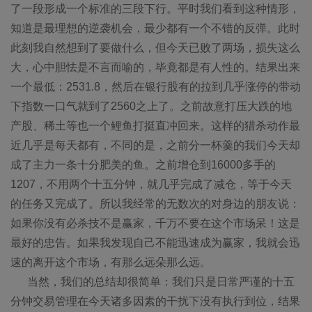
了一段形成一个标准的三段下行。平时我们看到这种情形，
知道是最理想的逆袭机会，最少都有一个不错的反弹。此时
此刻我自然想到了要做什么，但今天已败了两场，损失这么
大，心中胆怯是不言而喻的，毕竟都是有人性的。结果出来
一个最低：2531.8，然后在银行股有的拉到几乎涨停的带动
下指数一口气就到了2560之上了。之前故意打压大跌的地
产股、稀土等也一个鲤鱼打挺直冲回来。这样的猎杀动作最
近几乎是每天都有，不同的是，之前分一杯羹的我们今天却
成了主力一条十分肥美的鱼。之前增仓到16000多手的
1207，不用两个十五分钟，就几乎完成了减仓，等于今天
的任务又完成了。所以我经常的无数次的对身边的朋友说：
如果你没有必杀技不是赢家，千万不要在这个市场呆！这是
最好的忠告。如果我发现自己不能迅速成为赢家，我就会迅
速的离开这个市场，有那么远朵那么远。
当然，我们的总结却很简单：我们只是日常严谨的十五
分钟交易管理在今天诸多因素的干扰下没有执行到位，结果