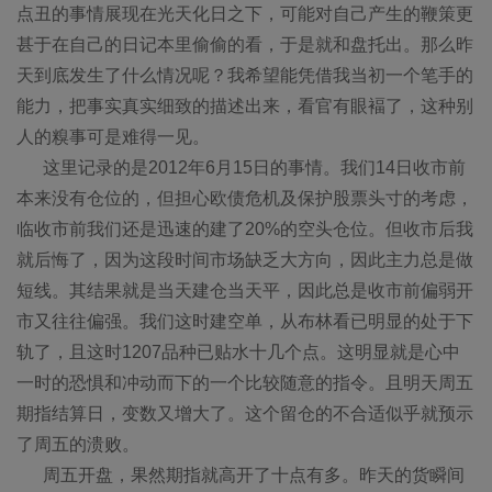
点丑的事情展现在光天化日之下，可能对自己产生的鞭策更
甚于在自己的日记本里偷偷的看，于是就和盘托出。那么昨
天到底发生了什么情况呢？我希望能凭借我当初一个笔手的
能力，把事实真实细致的描述出来，看官有眼褔了，这种别
人的糗事可是难得一见。
这里记录的是2012年6月15日的事情。我们14日收市前
本来没有仓位的，但担心欧债危机及保护股票头寸的考虑，
临收市前我们还是迅速的建了20%的空头仓位。但收市后我
就后悔了，因为这段时间市场缺乏大方向，因此主力总是做
短线。其结果就是当天建仓当天平，因此总是收市前偏弱开
市又往往偏强。我们这时建空单，从布林看已明显的处于下
轨了，且这时1207品种已贴水十几个点。这明显就是心中
一时的恐惧和冲动而下的一个比较随意的指令。且明天周五
期指结算日，变数又增大了。这个留仓的不合适似乎就预示
了周五的溃败。
周五开盘，果然期指就高开了十点有多。昨天的货瞬间