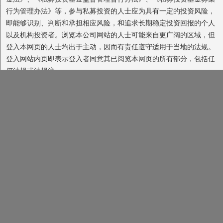
行为管理办法》等，参与私募投资的人士应为具有一定的投资风险，
即能够识别、判断和承担相应风险，和追求长期稳定投资回报的个人
电脑版
触屏版
联系我们
以及机构投资者。浏览本公司网站的人士可能来自更广阔的区域，但
一线投资管理有限公司
登入本网页的人士均出于主动，因而有责任遵守适用于当地的法规。
登入网站内页即表示登入者同意其已阅览本网页的所有部分，包括任
何法规或法规注。
本网站所载的各种信息和数据等仅供参考，本网站所载的观点和
判断仅代表我们的分析，并不构成广告或销售要约，以及任何投资建
议或实际的投资结果。我们也不保证当中的观点和判断不会发生任何
调整或变更。投资者应仔细审阅相关金融产品的合同文件等以了解其
风险因素，或寻求专业的投资顾问的建议。您应确保有关投资产品适
合您的需要。
深圳市前海一线对冲投资企业（有限合伙）
同意
放弃