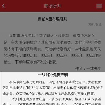
市场研判
目前A股市场研判
2011/7/13
近期市场反弹后目前又进入下跌周期。但有所不同的
是，主力明显的放弃了其它而专攻消费类。因此下半年消费
类将有不错的获利机会。而笔者特别看好一些小盘质地优良
的消费股，如002419、002561、002277、000501、002251等
是也，下半年应该有不错的收获。
作者：一线先生
一线对冲免责声明
在继续浏览本公司网站前，请您仔细阅读本重要提示，并将页面
滚动至本页结尾"确认"或"放弃"键，根据您的具体情况选择继续浏览还
是放弃。点击"确认"键，视为您已经阅读并愿意遵守本提示内容。
一线对冲提请投资者注意，证券投资有风险。根据《证券投资基
金法》、《私募投资基金监督管理暂行办法》、《私募投资基金募集