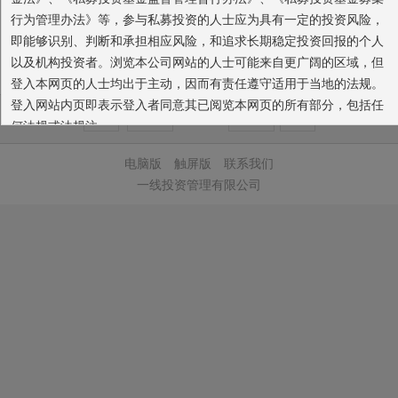
蓝筹行情已不可置疑。
行为管理办法》等，参与私募投资的人士应为具有一定的投资风险，
这一波汹涌的蓝筹行情，竟然在昨天本应该是最困难的日子发动，
即能够识别、判断和承担相应风险，和追求长期稳定投资回报的个人
这也符合出奇不意的主力原则。而今天也是十分困...
2014/7/23
以及机构投资者。浏览本公司网站的人士可能来自更广阔的区域，但
登入本网页的人士均出于主动，因而有责任遵守适用于当地的法规。
登入网站内页即表示登入者同意其已阅览本网页的所有部分，包括任
首页
上一页
14
/ 94
下一页
末页
何法规或法规注。
本网站所载的各种信息和数据等仅供参考，本网站所载的观点和
电脑版
触屏版
联系我们
判断仅代表我们的分析，并不构成广告或销售要约，以及任何投资建
一线投资管理有限公司
议或实际的投资结果。我们也不保证当中的观点和判断不会发生任何
调整或变更。投资者应仔细审阅相关金融产品的合同文件等以了解其
风险因素，或寻求专业的投资顾问的建议。您应确保有关投资产品适
合您的需要。
深圳市前海一线对冲投资企业（有限合伙）
同意
放弃