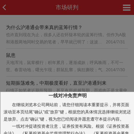
市场研判
为什么沪港通会带来真的蓝筹行情？
也许直到现在为止，很多人还在怀疑本轮的蓝筹行情。但作为A股
和港股两地同时交易的笔者，早早就已明了：这波...
2014/7/31
鼠患
天地浑沌，鼠辈横行；积年累月，逐渐成妖；呼风唤雨，不可一
世。春雷动地，曙光乍现；群鼠乱窜，疯狂撕咬；气...
2014/7/30
短期振荡难免，中期极度看好，直至沪港通到来
行情正如笔者近期所预期，甚至有所超越预期，而戏肉正是大量申
一线对冲免责声明
购资金解冻的今天和明天，不知有关注笔者的朋友...
2014/7/28
在继续浏览本公司网站前，请您仔细阅读本重要提示，并将页面
行情恐怕要超预期
滚动至本页结尾"确认"或"放弃"键，根据您的具体情况选择继续浏览还
昨天笔者在观察：在创业板暴跌的情况下，蓝筹是否能继续走好。
是放弃。点击"确认"键，视为您已经阅读并愿意遵守本提示内容。
如果说昨天蓝筹还有一点犹豫的话，那今天就是揭...
2014/7/24
一线对冲提请投资者注意，证券投资有风险。根据《证券投资基
金法》、《私募投资基金监督管理暂行办法》、《私募投资基金募集